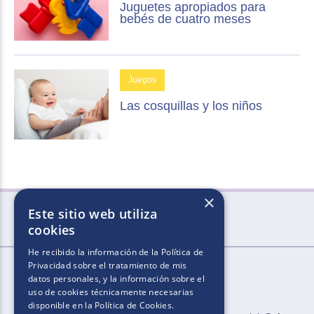
Juguetes apropiados para
bebés de cuatro meses
Juegos
Las cosquillas y los niños
×
Este sitio web utiliza
cookies
He recibido la información de la
Política de
Privacidad
sobre el tratamiento de mis
datos personales, y la información sobre el
uso de cookies técnicamente necesarias
disponible en la
Política de Cookies
.