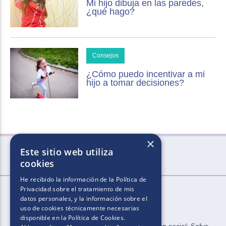
Mi hijo dibuja en las paredes,
¿qué hago?
Consejos
¿Cómo puedo incentivar a mi
hijo a tomar decisiones?
×
Este sitio web utiliza
cookies
He recibido la información de la
Política de
Privacidad
sobre el tratamiento de mis
datos personales, y la información sobre el
uso de cookies técnicamente necesarias
disponible en la
Política de Cookies
.