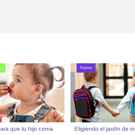
Total de pañales
ón
Padres
ier consulta no dudes en revisarlo con tu médico.
para que tu hijo coma
Eligiendo el jardín de i