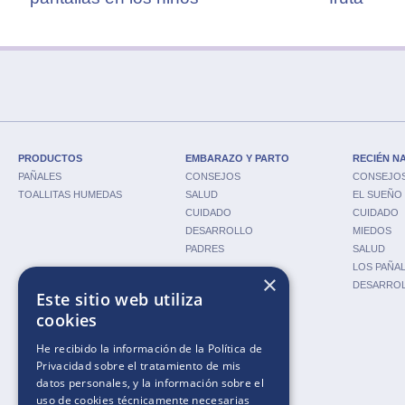
PRODUCTOS
EMBARAZO Y PARTO
RECIÉN N
PAÑALES
CONSEJOS
CONSEJO
TOALLITAS HUMEDAS
SALUD
EL SUEÑO
CUIDADO
CUIDADO
DESARROLLO
MIEDOS
PADRES
SALUD
LOS PAÑA
×
DESARRO
Este sitio web utiliza
cookies
HERRAMIENTAS
He recibido la información de la
Política de
CALCULADORA DE
Privacidad
sobre el tratamiento de mis
EMBARAZO
datos personales, y la información sobre el
CALCULADORA DE
uso de cookies técnicamente necesarias