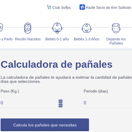
Club Softys
Hazte Socio de Ann Sullivan
 y Parto
Recién Nacidos
Bebés 0-1 año
Bebés 1-3 Años
Dejando los
Pañales
Calculadora de pañales
La calculadora de pañales te ayudará a estimar la cantidad de pañale
días que selecciones.
Peso (Kg.)
Período (días)
Calcula los pañales que necesitas