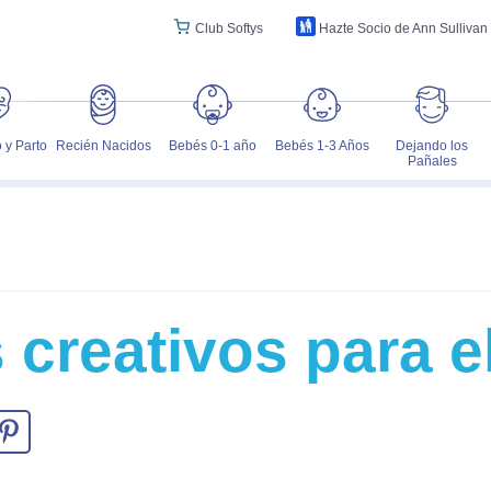
Club Softys
Hazte Socio de Ann Sullivan
 y Parto
Recién Nacidos
Bebés 0-1 año
Bebés 1-3 Años
Dejando los
Pañales
 creativos para e