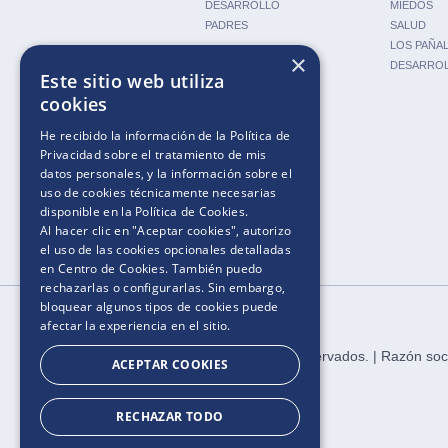
DESARROLLO
MIEDOS
PADRES
SALUD
LOS PAÑA
×
DESARRO
Este sitio web utiliza
cookies
HERRAMIENTAS
He recibido la información de la
Política de
CALCULADORA DE
Privacidad
sobre el tratamiento de mis
EMBARAZO
datos personales, y la información sobre el
CALCULADORA DE
uso de cookies técnicamente necesarias
FERTILIDAD
disponible en la
Política de Cookies
.
CALCULADORA DE PAÑALES
Al hacer clic en "Aceptar cookies", autorizo
NOMBRES DE BEBÉS
el uso de las cookies opcionales detalladas
en Centro de Cookies. También puedo
rechazarlas o configurarlas. Sin embargo,
bloquear algunos tipos de cookies puede
afectar la experiencia en el sitio.
2025​.​​ ​Todos los derechos reservados​. | Razón 
ACEPTAR COOKIES
RECHAZAR TODO