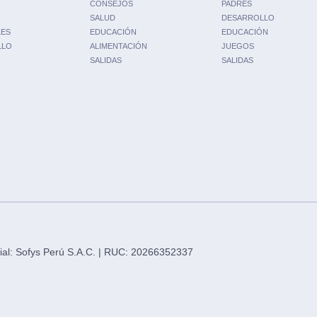
CONSEJOS
PADRES
SALUD
DESARROLLO
LES
EDUCACIÓN
EDUCACIÓN
LLO
ALIMENTACIÓN
JUEGOS
SALIDAS
SALIDAS
social: Sofys Perú S.A.C. | RUC: 20266352337