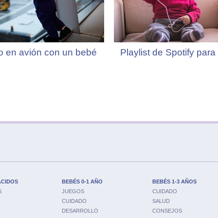
o en avión con un bebé
Playlist de Spotify para
ACIDOS
BEBÉS 0-1 AÑO
BEBÉS 1-3 AÑOS
S
JUEGOS
CUIDADO
CUIDADO
SALUD
DESARROLLO
CONSEJOS