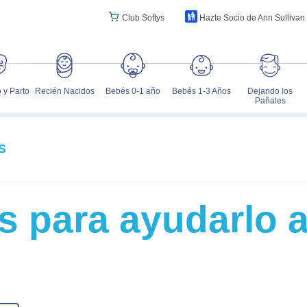
Club Softys
Hazte Socio de Ann Sullivan
 y Parto
Recién Nacidos
Bebés 0-1 año
Bebés 1-3 Años
Dejando los
Pañales
S
 para ayudarlo a 