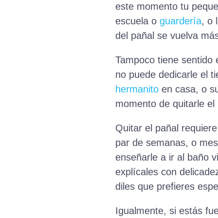
este momento tu pequeñ
escuela o
guardería
, o 
del pañal se vuelva más d
Tampoco tiene sentido 
no puede dedicarle el t
hermanito
en casa, o s
momento de quitarle el p
Quitar el pañal requier
par de semanas, o meses
enseñarle a ir al baño 
explícales con delicadez
diles que prefieres esp
Igualmente, si estás f